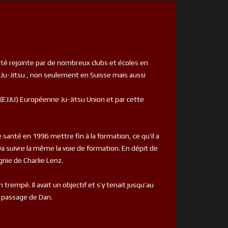
été rejointe par de nombreux clubs et écoles en
 Ju-Jitsu , non seulement en Suisse mais aussi
 (EJJU) Européenne Ju-Jitsu Union et par cette
santé en 1996 mettre fin à la formation, ce qu’il a
 va suivre la même la voie de formation. En dépit de
nie de Charlie Lenz.
n trempé. Il avait un objectif et s’y tenait jusqu’au
e passage de Dan.