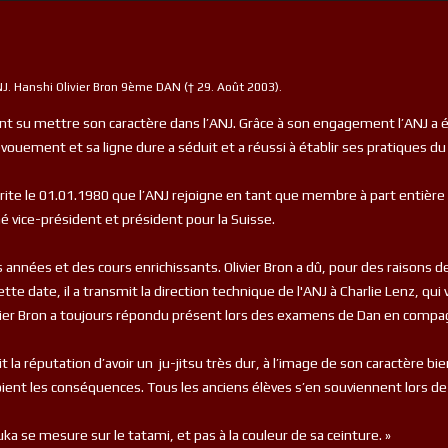
J. Hanshi Olivier Bron 9ème DAN († 29. Août 2003).
ment su mettre son caractère dans l’ANJ. Grâce à son engagement l’ANJ a 
ouement et sa ligne dure a séduit et a réussi à établir ses pratiques du
mérite le 01.01.1980 que l’ANJ rejoigne en tant que membre à part entière
vice-président et président pour la Suisse.
nnées et des cours enrichissants. Olivier Bron a dû, pour des raisons de 
tte date, il a transmit la direction technique de l'ANJ à Charlie Lenz, qui
vier Bron a toujours répondu présent lors des examens de Dan en compag
it la réputation d’avoir un ju-jitsu très dur, à l’image de son caractère bie
oient les conséquences. Tous les anciens élèves s’en souviennent lors d
tuka se mesure sur le tatami, et pas à la couleur de sa ceinture. »