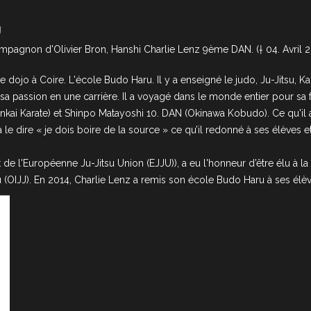
J
ompagnon d'Olivier Bron, Hanshi Charlie Lenz 9ème DAN. († 04. Avril 2
dojo à Coire. L'école Budo Haru. Il y a enseigné le judo, Ju-Jitsu, K
sa passion en une carrière. Il a voyagé dans le monde entier pour sa 
ai Karate) et Shinpo Matayoshi 10. DAN (Okinawa Kobudo). Ce qu'il a
à le dire « je dois boire de la source » ce qu’il redonné à ses élèves
 de l'Européenne Ju-Jitsu Union (EJJU)), a eu l'honneur d’être élu à l
itsu (OIJJ). En 2014, Charlie Lenz a remis son école Budo Haru à ses élè