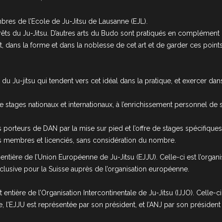
bres de l’Ecole de Ju-Jitsu de Lausanne (EJL).
érêts du Ju-Jitsu. D’autres arts du Budo sont pratiqués en complément
rit, dans la forme et dans la noblesse de cet art et de garder ces po
u Ju-jitsu qui tendent vers cet idéal dans la pratique, et exercer dans
fre de stages nationaux et internationaux, à l’enrichissement personnel 
 porteurs de DAN par la mise sur pied et l’offre de stages spécifiques
es membres et licenciés, sans considération du nombre.
ntière de l’Union Européenne de Ju-Jitsu (EJJU). Celle-ci est l’organis
xclusive pour la Suisse auprès de l’organisation européenne.
tière de l’Organisation Intercontinentale de Ju-Jitsu (IJJO). Celle-ci 
, l’EJJU est représentée par son président, et l’ANJ par son président 