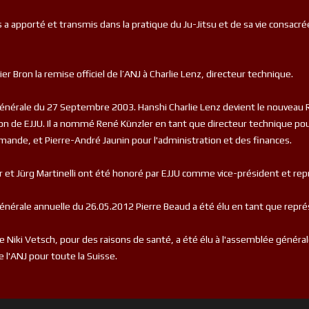
s a apporté et transmis dans la pratique du Ju-Jitsu et de sa vie consacré
er Bron la remise officiel de l’ANJ à Charlie Lenz, directeur technique.
énérale du 27 Septembre 2003. Hanshi Charlie Lenz devient le nouveau Rec
ion de EJJU. Il a nommé René Künzler en tant que directeur technique pou
mande, et Pierre-André Jaunin pour l'administration et des finances.
 et Jürg Martinelli ont été honoré par EJJU comme vice-président et rep
énérale annuelle du 26.05.2012 Pierre Beaud a été élu en tant que repré
e Niki Vetsch, pour des raisons de santé, a été élu à l'assemblée généra
 l'ANJ pour toute la Suisse.