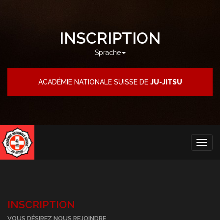
INSCRIPTION
Sprache
ACADÉMIE NATIONALE SUISSE DE
JU-JITSU
Togg
navig
INSCRIPTION
VOUS DÉSIREZ NOUS REJOINDRE