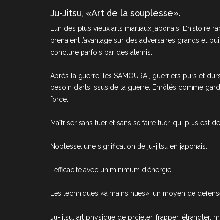
Ju-Jitsu, «Art de la souplesse».
L’un des plus vieux arts martiaux japonais. L’histoire 
prenaient l’avantage sur des adversaires grands et p
conclure parfois par des atémis.
Après la guerre, les SAMOURAI, guerriers purs et durs
besoin d’arts issus de la guerre. Enrôlés comme gardien
force.
Maîtriser sans tuer et sans se faire tuer…qui plus est d
Noblesse: une signification de ju-jitsu en japonais.
L’éfficacité avec un minimum d’énergie
Les techniques «à mains nues», un moyen de défens
Ju-jitsu, art physique de projeter, frapper, étrangler, 