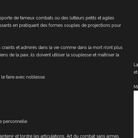
rapporte de fameux combats où des lutteurs petits et agiles
uissants en pratiquant des formes souples de projections pour
 craints et admirés dans la vie comme dans la mort n’ont plus
s de la paix, ils doivent utiliser la souplesse et maîtriser la
La
et
e le faire avec noblesse.
M
e personnelle.
maintenir et tordre les articulations. Art du combat sans armes.